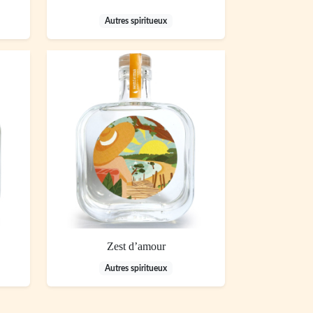
Autres spiritueux
Zest d’amour
Autres spiritueux